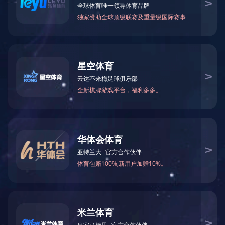
搅拌乳化系列
酱料乳化设备
磁力搅拌器系
卫生输送泵系
洁净容器罐槽
过滤器系列
生物发酵罐系
提取浓缩系统
粉体周转料仓
电加热搅拌罐