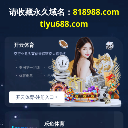
乐鱼·体育页面官方网站
玻璃发酵罐
PRODUCT CENTER
软件国产
胶体磨系列