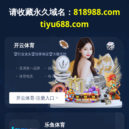
乐鱼·体育页面官方网站
卫生隔膜泵
PRODUCT CENTER
类产品系列产品
胶体磨系列