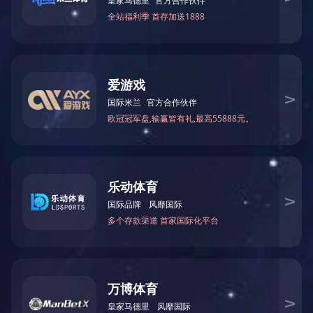
换热器
卫生人孔系列
不锈钢花纹管
阀门系列
卫生隔膜泵
卫生泵/离心泵
卫生自吸泵
卫生转子泵
卫生螺杆泵
卫生正弦泵
卫生隔膜泵