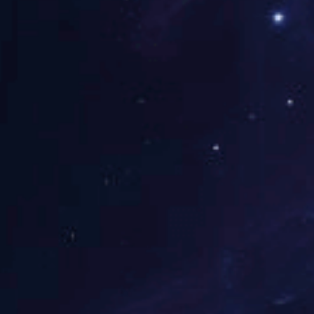
- 反应搅拌罐
- 剪切乳化罐
- 真空脱气罐
- CIP清洗系统
- 果蔬打浆机
- 瞬时灭菌罐
- 水处理系统
过滤器系列
- 电加热呼吸器
- 管道过滤器
- 微孔过滤器
- 双联过滤器
- 钛棒过滤器
- 板框过滤器
- 硅藻土过滤器
- 袋式过滤器
- 空气过滤器