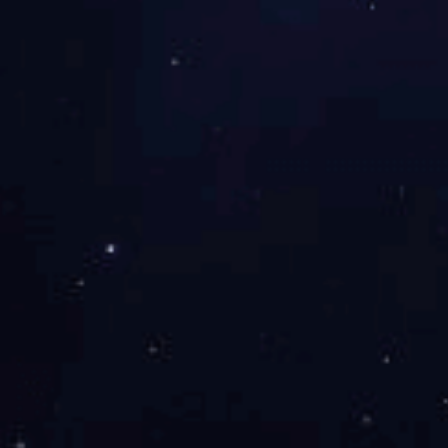
- 阀门系列
乐鱼·体育页面官方网站-乐鱼online(中国)
乐
13868868888
0577-86809666 86809777
联系我们