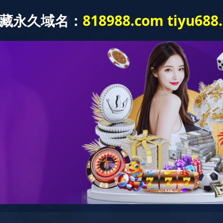
鱼·体育
乐鱼·体育页面
乐鱼·体育页面
产品中心
工程案例
下
方网站
官方网站-乐鱼
官方网站
online(中国)
PRODUCT CE
卫生转子泵