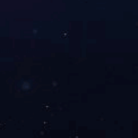
鱼·体育页面官方网站-乐鱼online(中国)
乐鱼·体育页面官方网站
OPYRIGHT © 2018 乐鱼·体育页面官方网站-乐鱼online(中