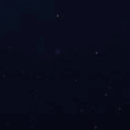
产品中心
工程案例
下载中心
联系我们
国) _官网 ALL RIGHTS RESERVED