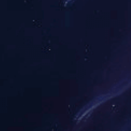
卫生输送泵系
- 卫生泵/离心泵
- 卫生自吸泵
- 卫生转子泵
- 卫生螺杆泵
- 卫生正弦泵
- 卫生隔膜泵
洁净容器罐槽
- 储存罐
- 配液罐
- 夹层锅
- 制冷罐
- 冷热罐
- 单层搅拌罐
- 磁力搅拌罐
- 机械搅拌罐