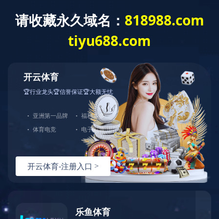
乐鱼·体育页面官方网站
制冷罐
PRODUCT CENTER
厂品产品系列
胶体磨系列