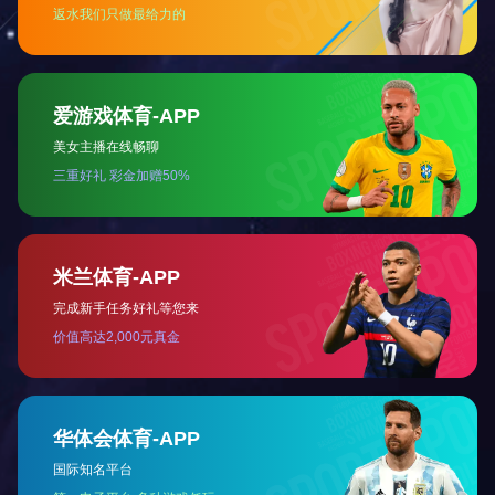
200L制冷罐
制冷式储奶罐