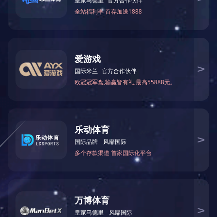
换热器
卫生人孔系列
不锈钢花纹管
阀门系列
制冷罐
储存罐
配液罐
夹层锅
制冷罐
冷热罐
单层搅拌罐
磁力搅拌罐